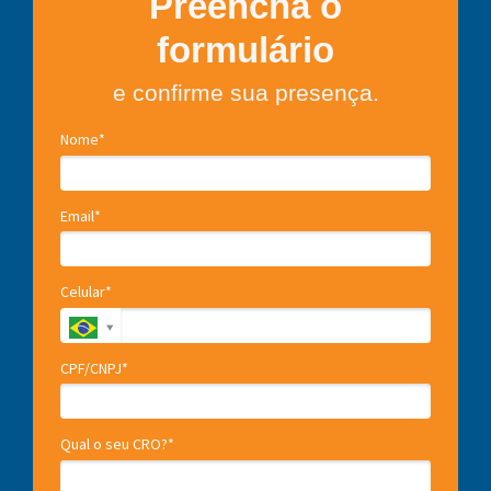
Preencha o
formulário
e confirme sua presença.
Nome*
Email*
Celular*
CPF/CNPJ*
Qual o seu CRO?*